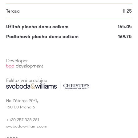
Terasa
11.25
Užitná plocha 2. NP
70.04
Užitná plocha domu celkem
164.04
Terasa
27.98
* Povinné položky
Podlahová plocha domu celkem
169.75
Užitná plocha domu celkem
164.04
Podlahová plocha domu celkem
169.75
Developer
Exkluzivní prodejce
Na Zátorce 90/1,
160 00 Praha 6
+420 257 328 281
svoboda-williams.com