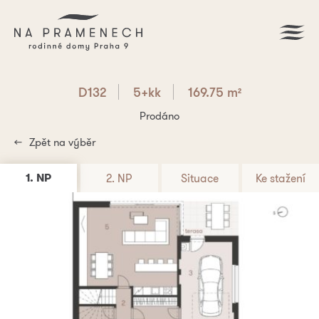
D132
5+kk
169.75 m
2
Prodáno
Zpět na výběr
1. NP
2. NP
Situace
Ke stažení
PDF ke stažení
D132
5+kk
169.75 m
2
Máte zájem? Napište nám.