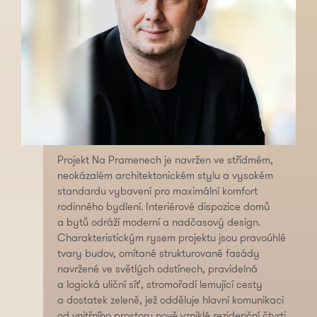
Projekt Na Pramenech je navržen ve střídmém,
neokázalém architektonickém stylu a vysokém
standardu vybavení pro maximální komfort
rodinného bydlení. Interiérové dispozice domů
a bytů odráží moderní a nadčasový design.
Charakteristickým rysem projektu jsou pravoúhlé
tvary budov, omítané strukturované fasády
navržené ve světlých odstínech, pravidelná
a logická uliční síť, stromořadí lemující cesty
a dostatek zeleně, jež odděluje hlavní komunikaci
od vnitřního prostoru nově vzniklé rezidenční čtvrti.