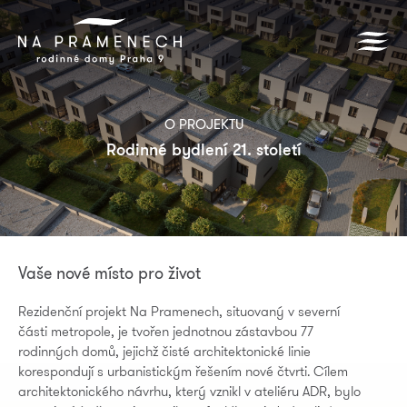
O PROJEKTU
Rodinné bydlení 21. století
Vaše nové místo pro život
Rezidenční projekt Na Pramenech, situovaný v severní
části metropole, je tvořen jednotnou zástavbou 77
rodinných domů, jejichž čisté architektonické linie
korespondují s urbanistickým řešením nové čtvrti. Cílem
architektonického návrhu, který vznikl v ateliéru ADR, bylo